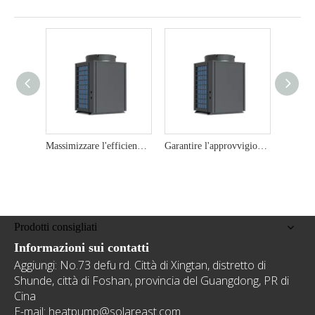
Massimizzare l'efficienza energetica con pompe di calore della fonte d'aria commerciale da 22 kW
Garantire l'approvvigionamento di acqua calda affidabile con pompe di calore della fonte di aria commerciale da 19kW
Prodotti consigliati
Informazioni sui contatti
Aggiungi: No.73 defu rd. Città di Xingtan, distretto di
Shunde, città di Foshan, provincia del Guangdong, PR di
Cina
E-mail: heatpump@solareast.com