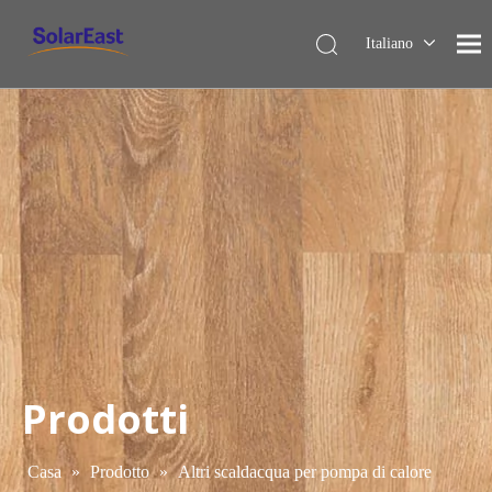
Italiano
English
Français
Español
Deutsch
Nederlands
Prodotti
Casa
»
Prodotto
»
Altri scaldacqua per pompa di calore