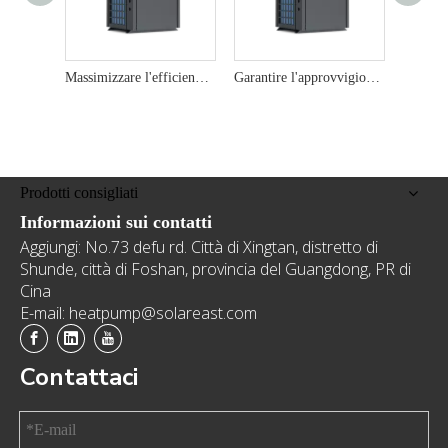
Massimizzare l'efficienza energetica con pompe di calore della fonte d'aria commerciale da 22 kW
Garantire l'approvvigionamento di acqua calda affidabile con pompe di calore della fonte di aria commerciale da 19kW
Prodotti consigliati
Informazioni sui contatti
Aggiungi: No.73 defu rd. Città di Xingtan, distretto di
Shunde, città di Foshan, provincia del Guangdong, PR di
Cina
E-mail: heatpump@solareast.com
Contattaci