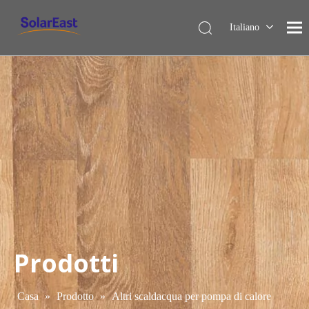
Italiano
English
Français
Español
Deutsch
Nederlands
Prodotti
Casa
»
Prodotto
»
Altri scaldacqua per pompa di calore