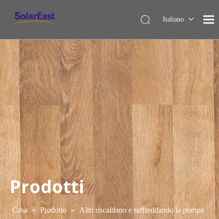
Italiano
English
Français
Español
Deutsch
Nederlands
Prodotti
Casa
»
Prodotto
»
Altri riscaldano e raffreddando la pompa