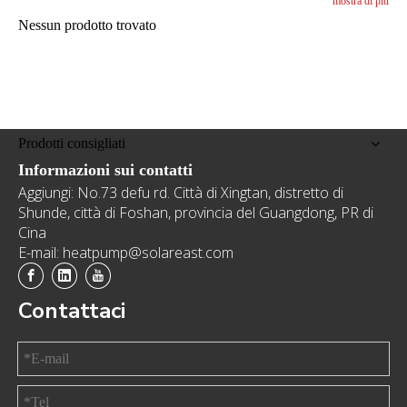
innumerevoli clienti soddisfatti che hanno beneficiato della
mostra di più
nostra tecnologia innovativa della pompa di calore.
Nessun prodotto trovato
Prodotti consigliati
Informazioni sui contatti
Aggiungi: No.73 defu rd. Città di Xingtan, distretto di
Shunde, città di Foshan, provincia del Guangdong, PR di
Cina
E-mail: heatpump@solareast.com
Contattaci