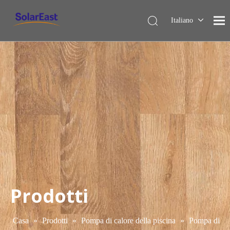
Italiano
English
Français
Español
Deutsch
Nederlands
Prodotti
Casa
»
Prodotti
»
Pompa di calore della piscina
»
Pompa di