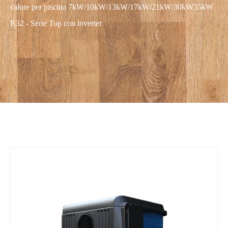
calore per piscina 7kW/10kW/13kW/17kW/21kW/30kW35kW
R32 - Serie Top con inverter