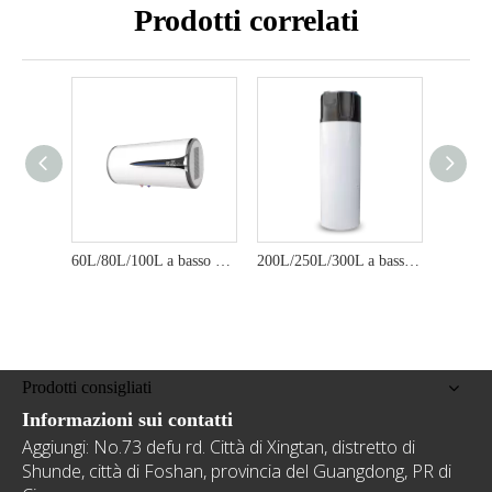
Prodotti correlati
60L/80L/100L a basso rumore R134A ECHRISCHILE EFFICIMENTE EFFICIENTE MONTRI A MONTRI A MONTRI A MONTRI A MONTO DOMEST
200L/250L/300L a basso rumore R290 ecologico ecologico efficiente dello scaldacqua per la pompa di calore domestica - Serie YT
Prodotti consigliati
Informazioni sui contatti
Aggiungi: No.73 defu rd. Città di Xingtan, distretto di
Shunde, città di Foshan, provincia del Guangdong, PR di