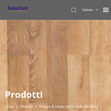
Italiano
English
Français
Español
Deutsch
Nederlands
Prodotti
Casa
»
Prodotti
»
Pompa di calore del modulo idraulico
»