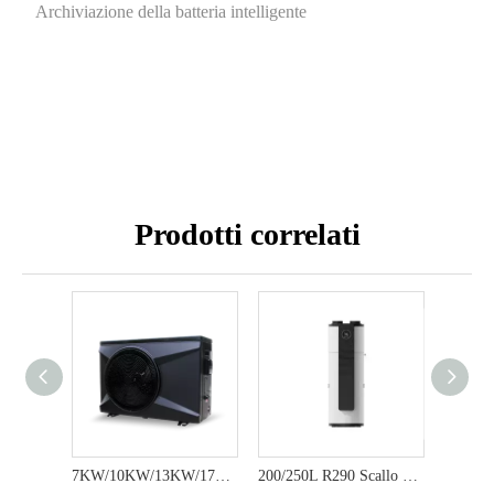
Archiviazione della batteria intelligente
Prodotti correlati
7KW/10KW/13KW/17KW/21KW/30KW/35KW R32 Pompa di calore a piscina ad alta efficienza con prestazioni sostenibili e basso consumo di energia
200/250L R290 Scallo acqua per pompa di calore eco-compatibile per soluzioni di acqua calda sostenibili