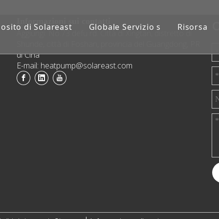
Informazioni sui contatti
C
osito di Solareast
Globale Servizio s
Risorsa
Aggiungi: No.73 defu rd. Città di Xingtan, distretto di
Shunde, città di Foshan, provincia del Guangdong, PR
di Cina
E-mail: heatpump@solareast.com
a