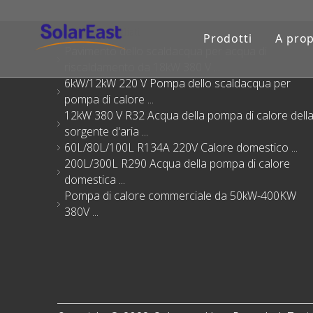
Prodotti consigliati
Prodotti
A prop
Pavimento dello scaldacqua per acqua di
riscaldamento da 18kW 380 V ...
6kW/12kW 220 V Pompa dello scaldacqua per
pompa di calore ...
12kW 380 V R32 Acqua della pompa di calore dell
sorgente d'aria ...
60L/80L/100L R134A 220V Calore domestico ...
200L/300L R290 Acqua della pompa di calore
domestica ...
Pompa di calore commerciale da 50kW-400KW
380V ...