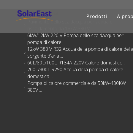
Prodotti consigliati
Prodotti
A prop
Pavimento dello scaldacqua per acqua di
riscaldamento da 18kW 380 V ...
6kW/12kW 220 V Pompa dello scaldacqua per
pompa di calore ...
12kW 380 V R32 Acqua della pompa di calore dell
sorgente d'aria ...
60L/80L/100L R134A 220V Calore domestico ...
200L/300L R290 Acqua della pompa di calore
domestica ...
Pompa di calore commerciale da 50kW-400KW
380V ...