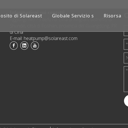
Informazioni sui contatti
C
osito di Solareast
Globale Servizio s
Risorsa
Aggiungi: No.73 defu rd. Città di Xingtan, distretto di
Shunde, città di Foshan, provincia del Guangdong, PR
di Cina
E-mail: heatpump@solareast.com
a