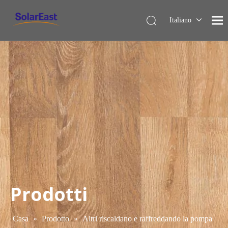
Italiano
English
Français
Español
Deutsch
Nederlands
Prodotti
Casa
»
Prodotto
»
Altri riscaldano e raffreddando la pompa